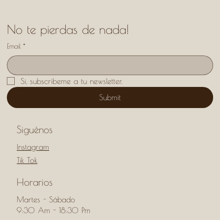
No te pierdas de nada!
Email
*
Si, subscribeme a tu newsletter.
Submit
Siguénos
Instagram
Tik Tok
Horarios
Martes - Sábado
9:30 Am - 18:30 Pm