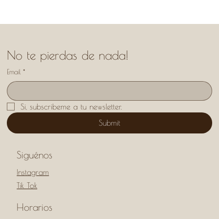
No te pierdas de nada!
Email
*
Si, subscribeme a tu newsletter.
Submit
Siguénos
Instagram
Tik Tok
Horarios